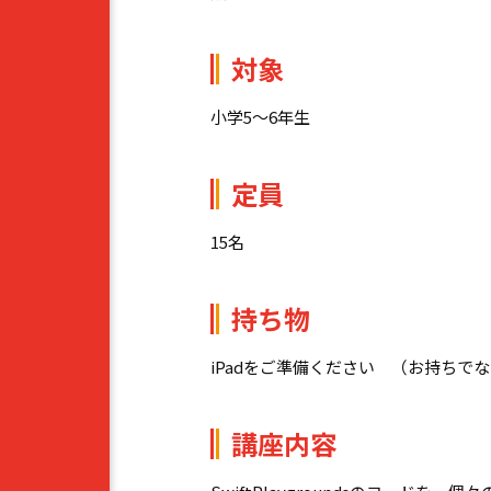
対象
小学
5
～
6
年生
定員
15
名
持ち物
iPadをご準備ください （お持ちで
講座内容