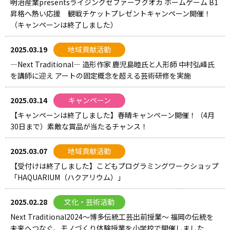
明治産業presentsライジングゼファーフクオカ ホームゲーム B1
昇格へ熱い応援 観戦チケットプレゼントキャンペーン開催！
（キャンペーンは終了しました）
2025.03.19
地域貢献活動
―Next Traditional― 造形作家 鹿児島睦氏と人形師 中村弘峰氏
を講師に迎え アートの固定概念を超える芸術研修を実施
2025.03.14
キャンペーン
【キャンペーンは終了しました】春晴キャンペーン開催！（4月
30日まで）素敵な賞品が当たるチャンス！
2025.03.07
地域貢献活動
【受付けは終了しました】こどもプログラミングワークショップ
「HAQUARIUM（ハクアリウム）」
2025.02.28
文化・芸術活動
Next Traditional2024～博多伝統工芸出前授業～ 福岡の伝統を
未来へつなぐ、モノづくり体験授業を小学校で開催しました