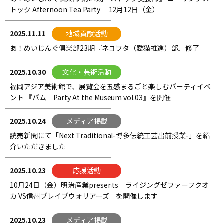
トック Afternoon Tea Party｜ 12月12日（金）
2025.11.11
地域貢献活動
あ！めいじんぐ倶楽部23期『ネコヲタ（愛猫推進）部』修了
2025.10.30
文化・芸術活動
福岡アジア美術館で、展覧会を五感まるごと楽しむパーティイベ
ント 『パム｜Party At the Museum vol.03』を開催
2025.10.24
メディア掲載
読売新聞にて「Next Traditional-博多伝統工芸出前授業-」を紹
介いただきました
2025.10.23
応援活動
10月24日（金）明治産業presents ライジングゼファーフクオ
カ VS信州ブレイブウォリアーズ を開催します
2025.10.23
メディア掲載