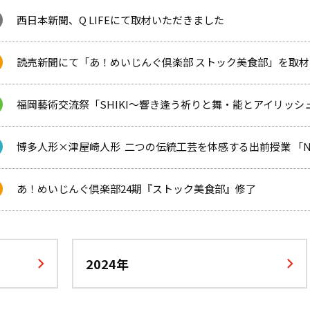
西日本新聞、Q LIFEにて取材いただきました
読売新聞にて「あ！めいじんぐ倶楽部 ストック美食部」を取
福岡藝術交流祭「SHIKI～響き逢う祈りと舞・能とアイリッ
博多人形×津屋崎人形 ―― 二つの伝統工芸を体感する出前授業 「Nex
あ！めいじんぐ倶楽部24期『ストック美食部』修了
2024年