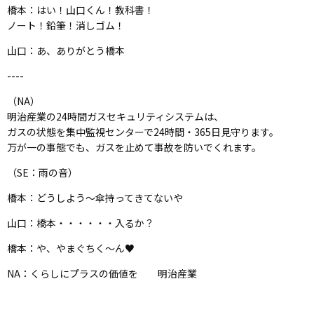
橋本：はい！山口くん！教科書！
ノート！鉛筆！消しゴム！
山口：あ、ありがとう橋本
----
（NA）
明治産業の24時間ガスセキュリティシステムは、
ガスの状態を集中監視センターで24時間・365日見守ります。
万が一の事態でも、ガスを止めて事故を防いでくれます。
（SE：雨の音）
橋本：どうしよう〜傘持ってきてないや
山口：橋本・・・・・・入るか？
橋本：や、やまぐちく〜ん♥
NA：くらしにプラスの価値を 明治産業